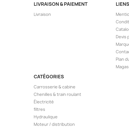
LIVRAISON & PAIEMENT
LIEN
Livraison
Mentio
Condit
Catal
Devis 
Marqu
Conta
Plan d
Magas
CATÉGORIES
Carrosserie & cabine
Chenilles & train roulant
Électricité
filtres
Hydraulique
Moteur / distribution