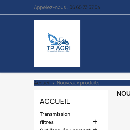
Appelez-nous :
06 65 73 57 54
Accueil
Nouveaux produits
NOU
ACCUEIL
Transmission

filtres
