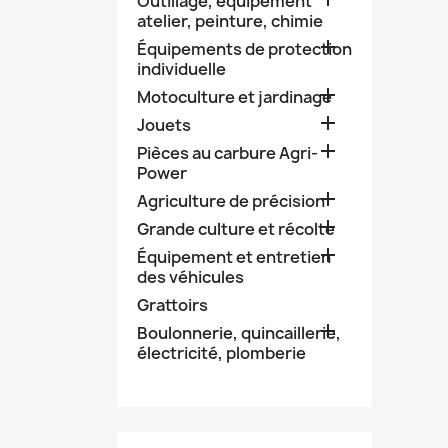
Outillage, équipement
atelier, peinture, chimie

Équipements de protection
individuelle

Motoculture et jardinage

Jouets

Pièces au carbure Agri-
Power

Agriculture de précision

Grande culture et récolte

Équipement et entretien
des véhicules
Grattoirs

Boulonnerie, quincaillerie,
électricité, plomberie