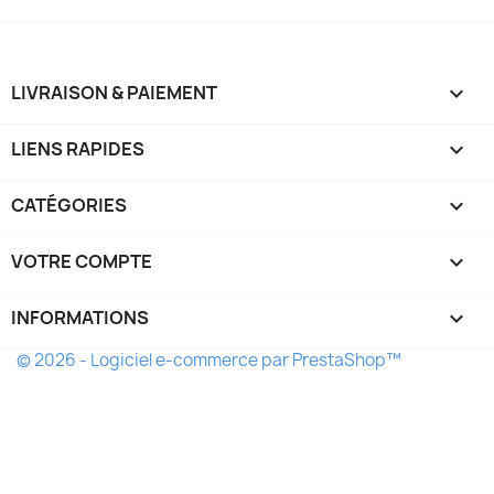
LIVRAISON & PAIEMENT

LIENS RAPIDES

CATÉGORIES

VOTRE COMPTE

INFORMATIONS
keyboard_arrow_down
© 2026 - Logiciel e-commerce par PrestaShop™