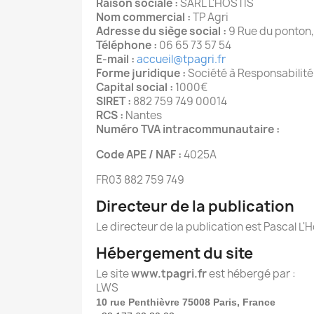
Raison sociale :
SARL L'HOSTIS
Nom commercial :
TP Agri
Adresse du siège social :
9 Rue du ponton,
Téléphone :
06 65 73 57 54
E-mail :
accueil@tpagri.fr
Forme juridique :
Société à Responsabilité
Capital social :
1000€
SIRET :
882 759 749 00014
RCS :
Nantes
Numéro TVA intracommunautaire :
Code APE / NAF :
4025A
FR03 882 759 749
Directeur de la publication
Le directeur de la publication est Pascal L'
Hébergement du site
Le site
www.tpagri.fr
est hébergé par :
LWS
10 rue Penthièvre 75008 Paris, France