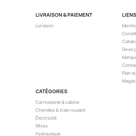
LIVRAISON & PAIEMENT
LIEN
Livraison
Mentio
Condit
Catal
Devis 
Marqu
Conta
Plan d
Magas
CATÉGORIES
Carrosserie & cabine
Chenilles & train roulant
Électricité
filtres
Hydraulique