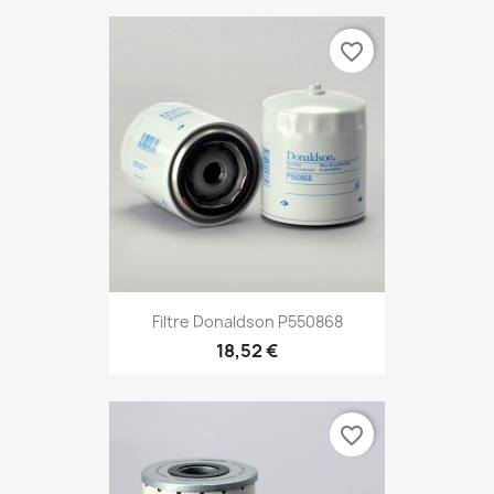
favorite_border
Filtre Donaldson P550868
18,52 €
favorite_border