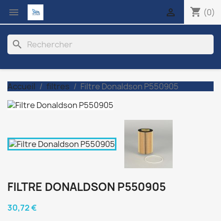
shopping_cart


(0)
search
Accueil
filtres
Filtre Donaldson P550905
FILTRE DONALDSON P550905
30,72 €