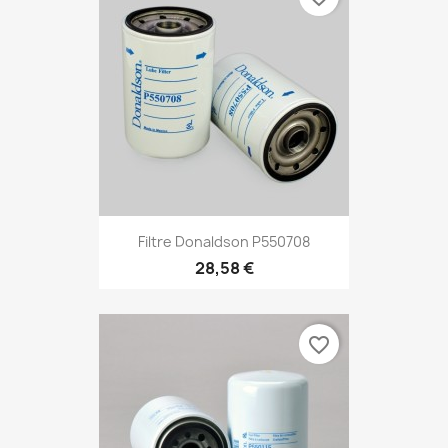
Filtre Donaldson P550708
28,58 €
favorite_border