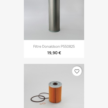
Filtre Donaldson P550825
19,90 €
favorite_border