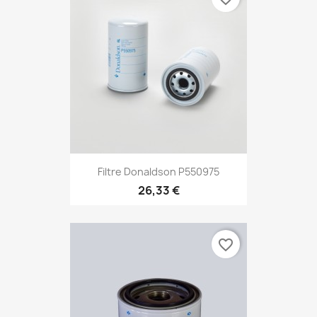
Filtre Donaldson P550975
26,33 €
favorite_border