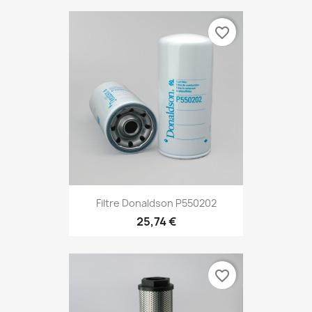
favorite_border
Filtre Donaldson P550202
25,74 €
favorite_border