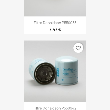
Filtre Donaldson P550055
7,47 €
favorite_border
Filtre Donaldson P550942