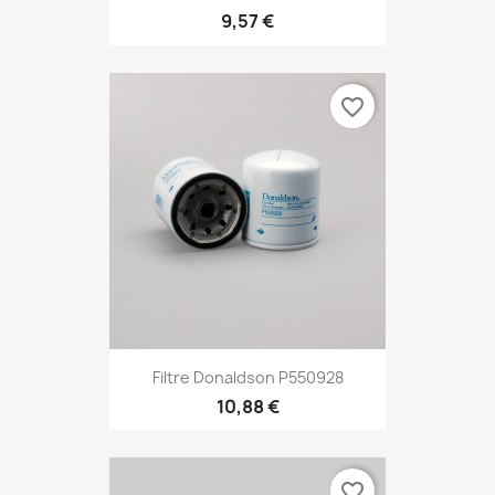
9,57 €
favorite_border
Filtre Donaldson P550928
10,88 €
favorite_border