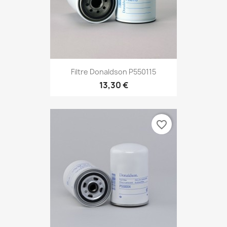
Filtre Donaldson P550115
13,30 €
favorite_border