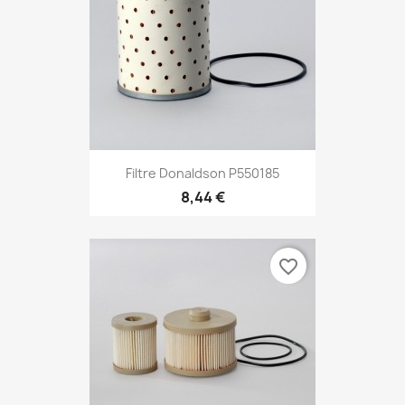
Filtre Donaldson P550185
8,44 €
favorite_border