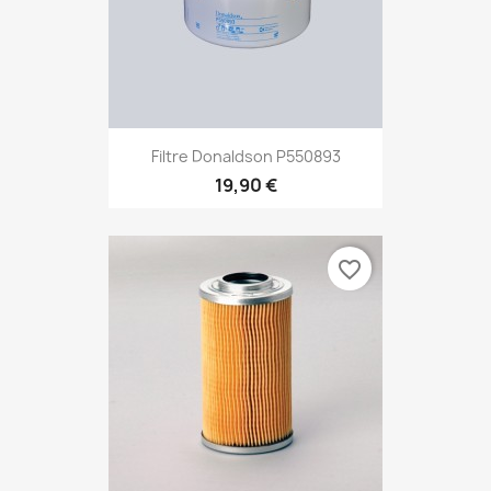
Filtre Donaldson P550893
19,90 €
favorite_border