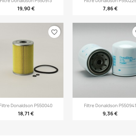
Filtre Donaldson P550913
Filtre Donaldson P55022
19,90 €
7,86 €
favorite_border
fa
Aperçu rapide
Aperçu rapide


Filtre Donaldson P550040
Filtre Donaldson P55094
18,71 €
9,36 €