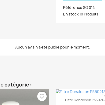
Référence
SO 014
En stock
10 Produits
Aucun avis n'a été publié pour le moment.
e catégorie :
favorite_border
fa
Aperçu rapide

Filtre Donaldson P550213