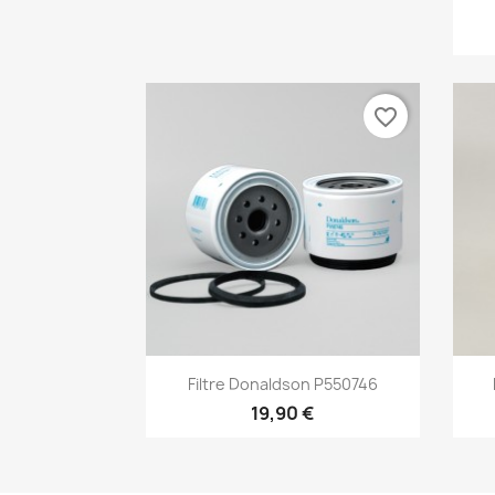
favorite_border
Aperçu rapide

Filtre Donaldson P550746
19,90 €