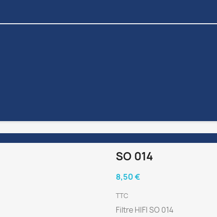
SO 014
8,50 €
TTC
Filtre HIFI SO 014