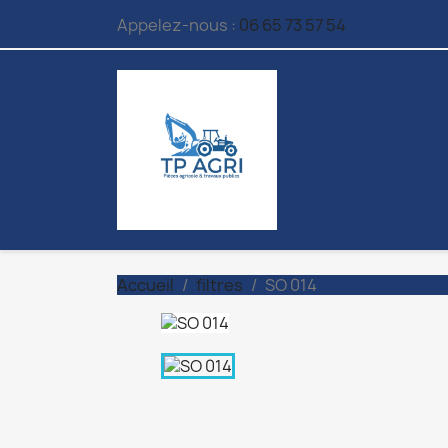
Appelez-nous :
06 65 73 57 54
Accueil
filtres
SO 014