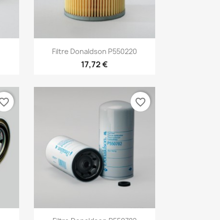
Aperçu rapide

Filtre Donaldson P550220
17,72 €
vorite_border
favorite_border
Aperçu rapide
