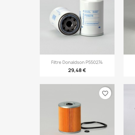
Aperçu rapide

Filtre Donaldson P550274
29,48 €
favorite_border