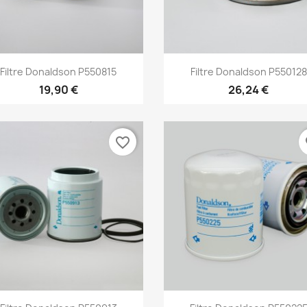
Aperçu rapide
Aperçu rapide


Filtre Donaldson P550815
Filtre Donaldson P550128
19,90 €
26,24 €
favorite_border
fa
Aperçu rapide
Aperçu rapide

