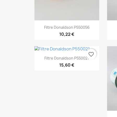
Aperçu rapide

Filtre Donaldson P550056
10,22 €
favorite_border
Aperçu rapide

Filtre Donaldson P550021
15,60 €