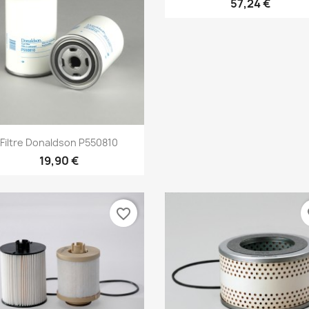
57,24 €
Aperçu rapide

Filtre Donaldson P550810
19,90 €
favorite_border
fa