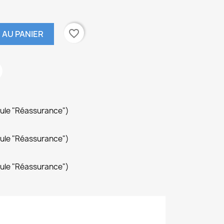
favorite_border
 AU PANIER
dule "Réassurance")
dule "Réassurance")
dule "Réassurance")