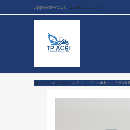
Appelez-nous :
06 65 73 57 54
Accueil
filtres
Filtre Donaldson P5500