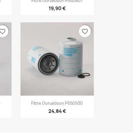
4
Filtre Donaldson P550807
19,90 €
vorite_border
favorite_border
Aperçu rapide

8
Filtre Donaldson P550930
24,84 €