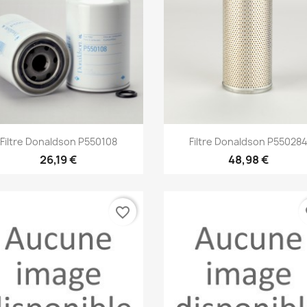
Aperçu rapide
Aperçu rapide


Filtre Donaldson P550108
Filtre Donaldson P55028
26,19 €
48,98 €
favorite_border
fa