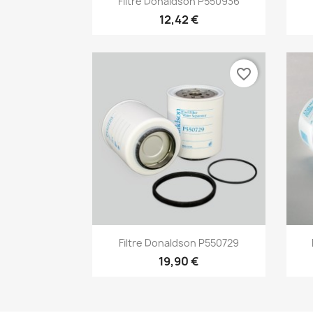
Filtre Donaldson P550936
12,42 €
favorite_border
Aperçu rapide

Filtre Donaldson P550729
19,90 €