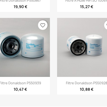
Filtre Donaldson P550867
Filtre A Huile HIFI SO 1004
19,90 €
15,27 €
favorite_border
fa
Aperçu rapide
Aperçu rapide


Filtre Donaldson P550939
Filtre Donaldson P55092
10,47 €
10,88 €