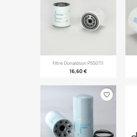
Aperçu rapide

Filtre Donaldson P550711
16,60 €
favorite_border