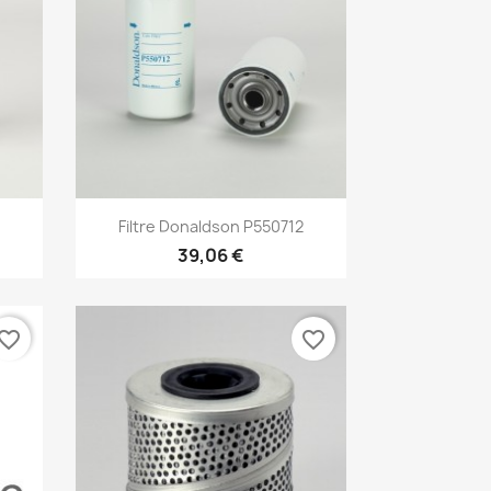
Aperçu rapide

4
Filtre Donaldson P550712
39,06 €
vorite_border
favorite_border