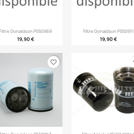
Aperçu rapide
Aperçu rapide


Filtre Donaldson P550969
Filtre Donaldson P550911
19,90 €
19,90 €
favorite_border
fa
Aperçu rapide
Aperçu rapide

