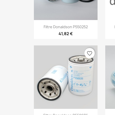
Aperçu rapide

Filtre Donaldson P550252
41,82 €
favorite_border
Aperçu rapide
