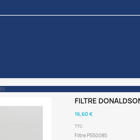
85
FILTRE DONALDSO
16,60 €
TTC
Filtre P550085