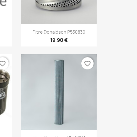
Aperçu rapide

Filtre Donaldson P550830
19,90 €
vorite_border
favorite_border
Aperçu rapide
