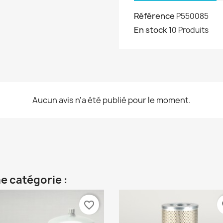
Référence
P550085
En stock
10 Produits
Aucun avis n'a été publié pour le moment.
e catégorie :
favorite_border
fa