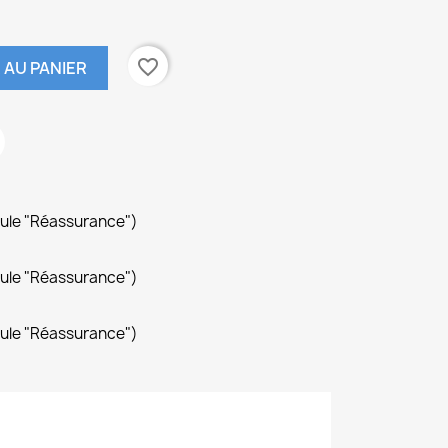
favorite_border
 AU PANIER
dule "Réassurance")
dule "Réassurance")
dule "Réassurance")