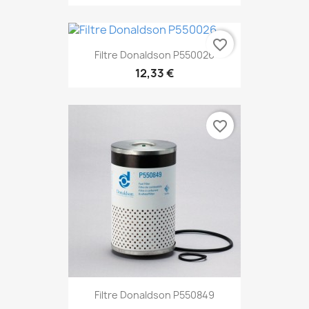
favorite_border
Filtre Donaldson P550026
12,33 €
favorite_border
Filtre Donaldson P550849