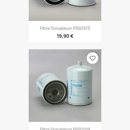
Filtre Donaldson P550973
19,90 €
favorite_border
Filtre Donaldson P550109