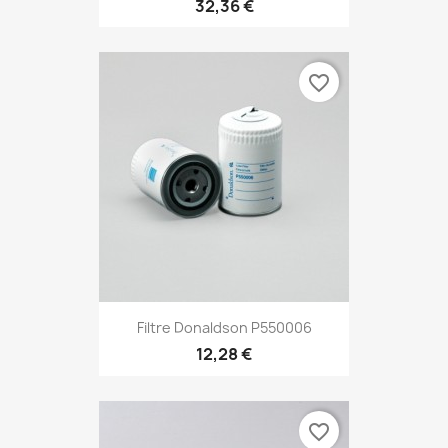
32,36 €
favorite_border
Filtre Donaldson P550006
12,28 €
favorite_border