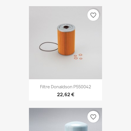
favorite_border
Filtre Donaldson P550042
22,62 €
favorite_border