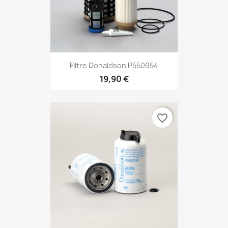
Filtre Donaldson P550954
19,90 €
favorite_border