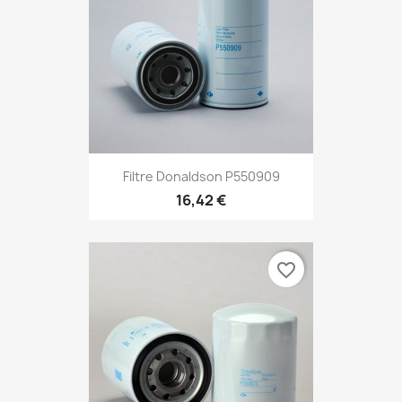
Filtre Donaldson P550909
16,42 €
favorite_border