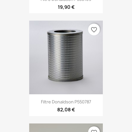
19,90 €
favorite_border
Filtre Donaldson P550787
82,08 €