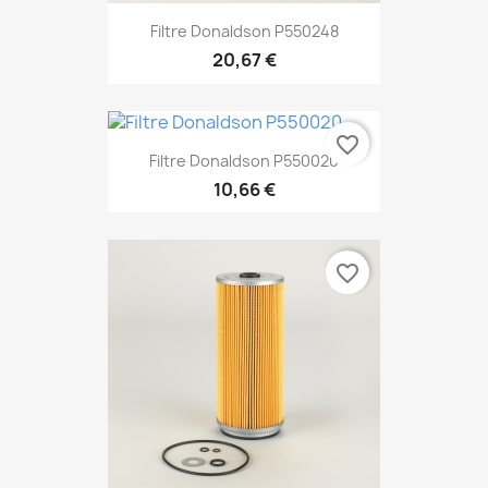
Filtre Donaldson P550248
20,67 €
favorite_border
Filtre Donaldson P550020
10,66 €
favorite_border