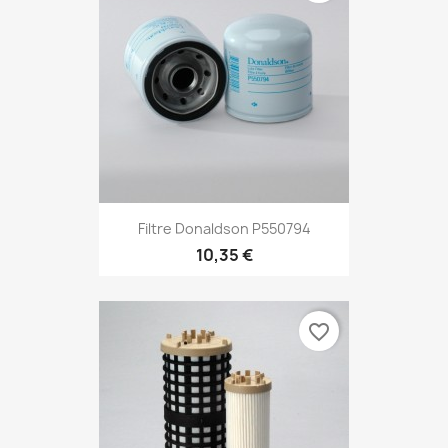
Filtre Donaldson P550794
10,35 €
favorite_border