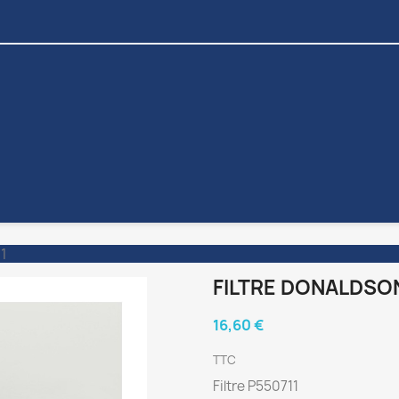
11
FILTRE DONALDSON
16,60 €
TTC
Filtre P550711