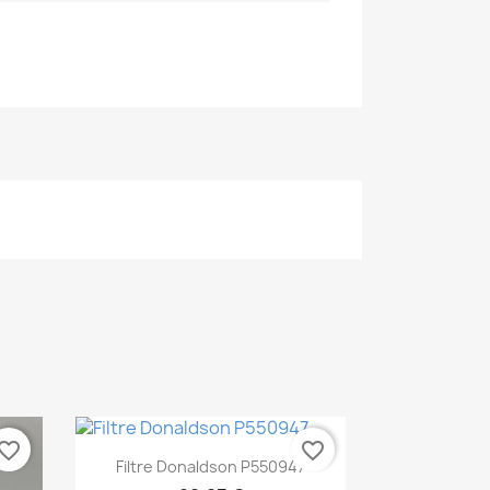
vorite_border
favorite_border
Aperçu rapide

Filtre Donaldson P550947