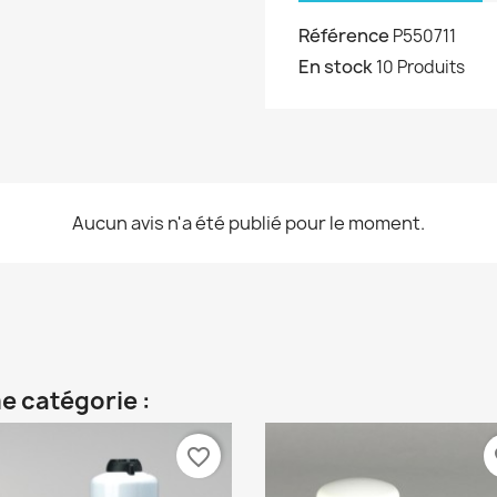
Référence
P550711
En stock
10 Produits
Aucun avis n'a été publié pour le moment.
e catégorie :
favorite_border
fa