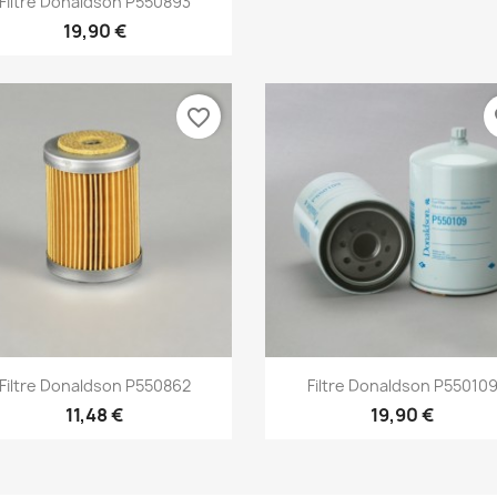
Filtre Donaldson P550893
19,90 €
favorite_border
fa
Aperçu rapide
Aperçu rapide


Filtre Donaldson P550862
Filtre Donaldson P55010
11,48 €
19,90 €