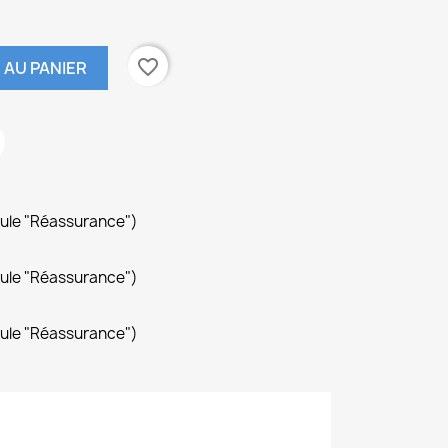
favorite_border
 AU PANIER
dule "Réassurance")
dule "Réassurance")
dule "Réassurance")