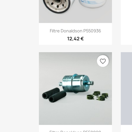
Aperçu rapide

Filtre Donaldson P550936
12,42 €
favorite_border
Aperçu rapide
