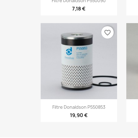
Filtre Donaldson P550090
7,18 €
favorite_border
Aperçu rapide

Filtre Donaldson P550853
19,90 €