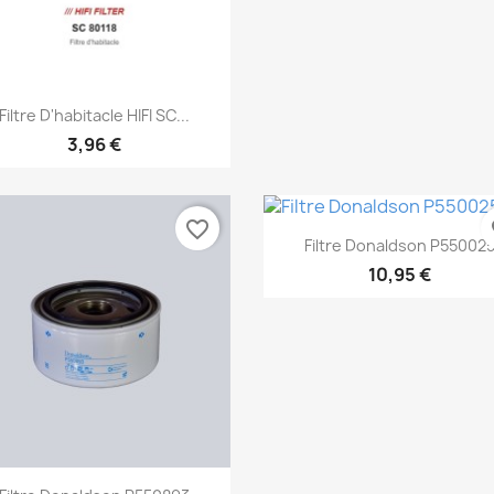
Aperçu rapide

Filtre D'habitacle HIFI SC...
3,96 €
favorite_border
fa
Aperçu rapide

Filtre Donaldson P55002
10,95 €
Aperçu rapide
