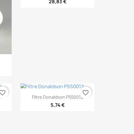
28,83 €
0
vorite_border
favorite_border
Aperçu rapide

5
Filtre Donaldson P550012
5,74 €