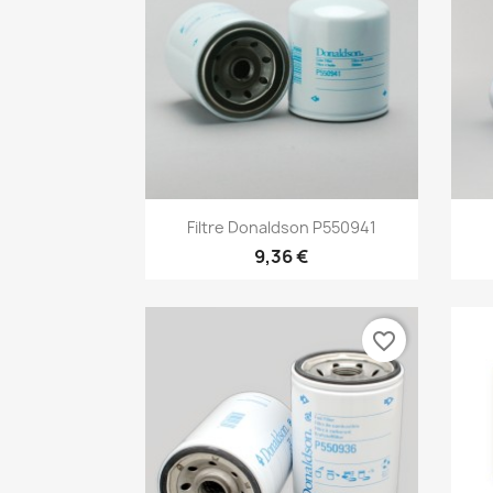
Aperçu rapide

Filtre Donaldson P550941
9,36 €
favorite_border