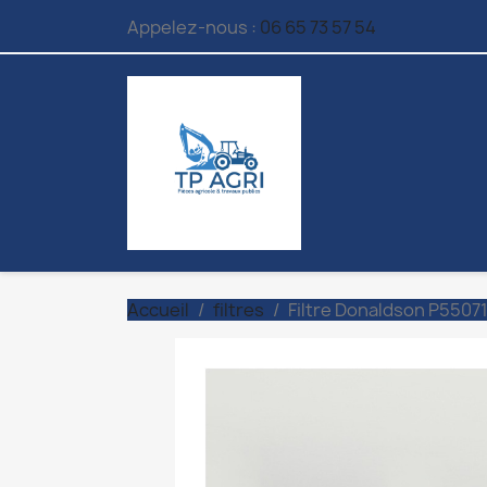
Appelez-nous :
06 65 73 57 54
Accueil
filtres
Filtre Donaldson P5507