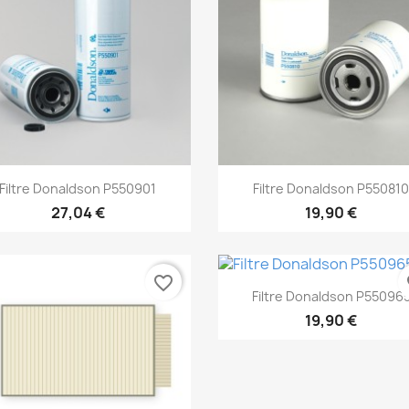
Aperçu rapide
Aperçu rapide


Filtre Donaldson P550901
Filtre Donaldson P55081
27,04 €
19,90 €
favorite_border
fa
Aperçu rapide

Filtre Donaldson P55096
19,90 €