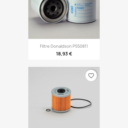
Filtre Donaldson P550811
18,93 €
favorite_border