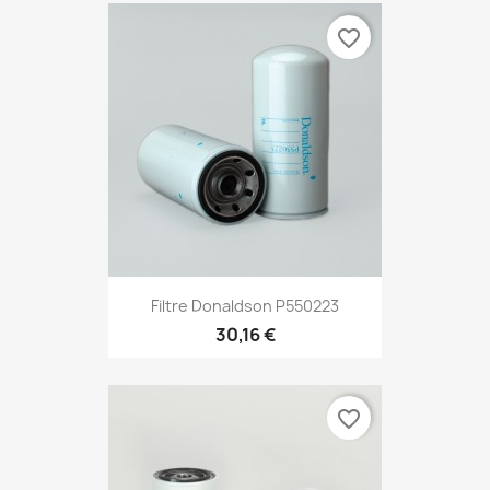
favorite_border
Filtre Donaldson P550223
30,16 €
favorite_border