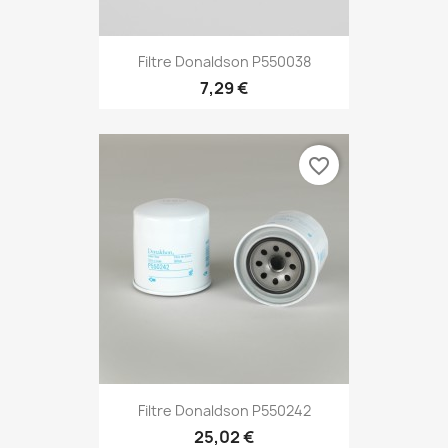
Filtre Donaldson P550038
7,29 €
favorite_border
Filtre Donaldson P550242
25,02 €