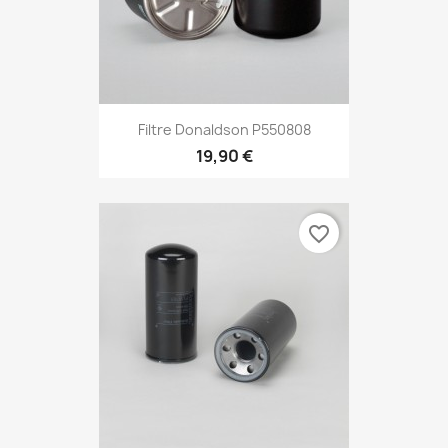
Filtre Donaldson P550808
19,90 €
favorite_border