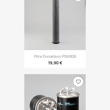
Filtre Donaldson P550826
19,90 €
favorite_border