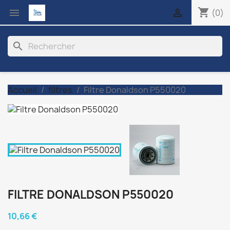
shopping_cart


(0)
search
Accueil
filtres
Filtre Donaldson P550020
FILTRE DONALDSON P550020
10,66 €