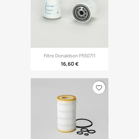
Filtre Donaldson P550711
16,60 €
favorite_border