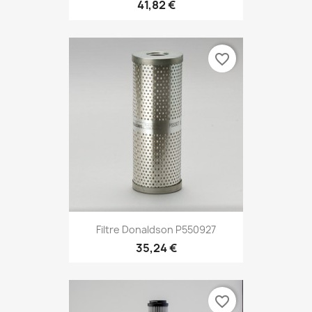
41,82 €
favorite_border
Filtre Donaldson P550927
35,24 €
favorite_border