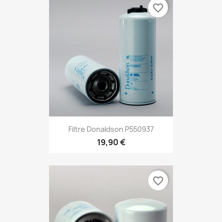
favorite_border
Filtre Donaldson P550937
19,90 €
favorite_border