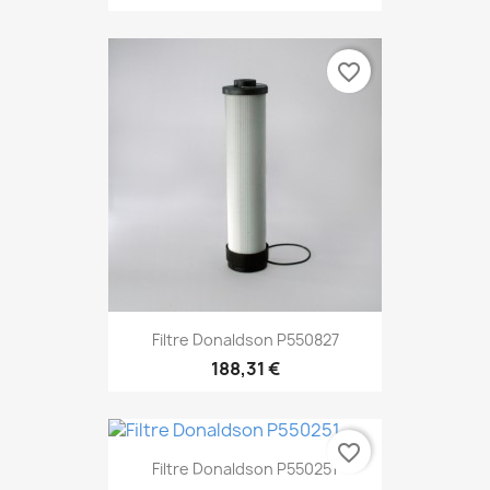
favorite_border
Filtre Donaldson P550827
188,31 €
favorite_border
Filtre Donaldson P550251