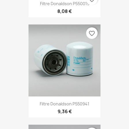
Filtre Donaldson P550015
8,08 €
favorite_border
Filtre Donaldson P550941
9,36 €