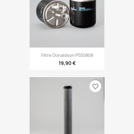
Filtre Donaldson P550808
19,90 €
favorite_border