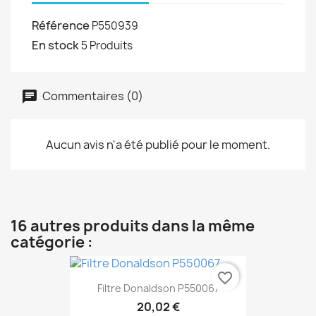
Référence
P550939
En stock
5 Produits
Commentaires (0)
Aucun avis n'a été publié pour le moment.
16 autres produits dans la même
catégorie :
favorite_border
Filtre Donaldson P550067
20,02 €