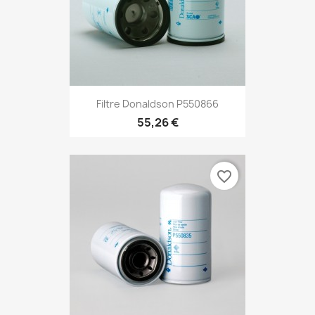
Filtre Donaldson P550866
55,26 €
favorite_border