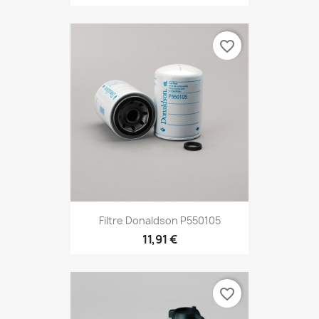
favorite_border
Filtre Donaldson P550105
11,91 €
favorite_border