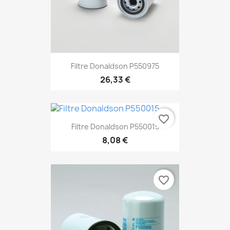
Filtre Donaldson P550975
26,33 €
favorite_border
Filtre Donaldson P550015
8,08 €
favorite_border