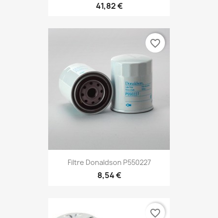
41,82 €
favorite_border
Filtre Donaldson P550227
8,54 €
favorite_border