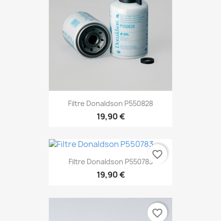
Filtre Donaldson P550828
19,90 €
favorite_border
Filtre Donaldson P550783
19,90 €
favorite_border