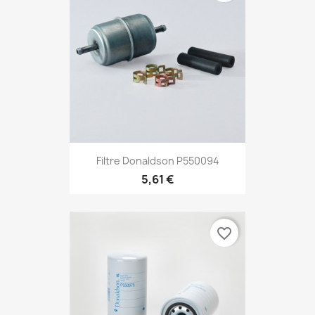
Filtre Donaldson P550094
5,61 €
favorite_border