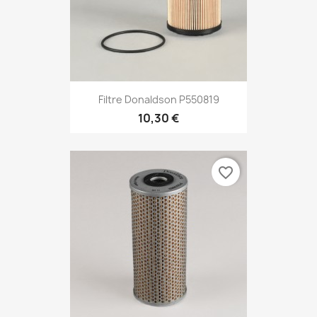
Filtre Donaldson P550819
10,30 €
favorite_border