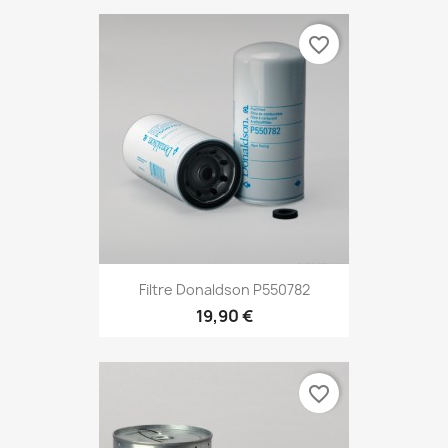
favorite_border
Filtre Donaldson P550782
19,90 €
favorite_border