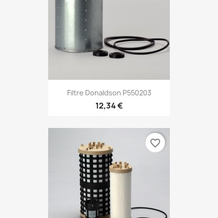
Filtre Donaldson P550203
12,34 €
favorite_border