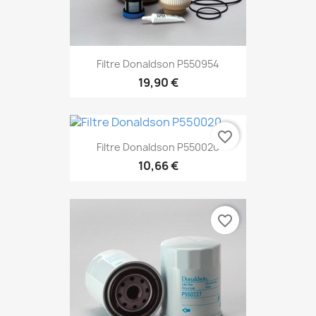
Filtre Donaldson P550954
19,90 €
favorite_border
Filtre Donaldson P550020
10,66 €
favorite_border