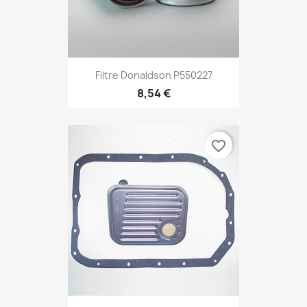
Filtre Donaldson P550227
8,54 €
favorite_border