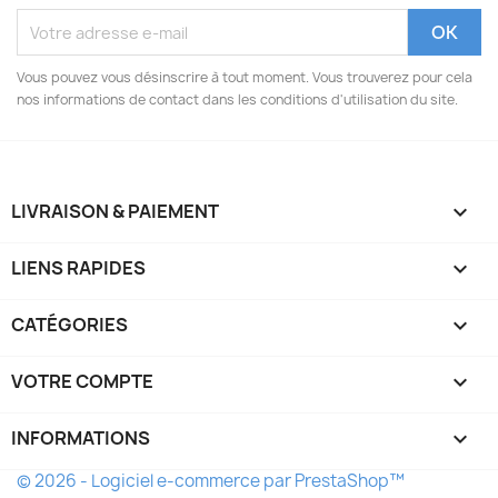
Vous pouvez vous désinscrire à tout moment. Vous trouverez pour cela
nos informations de contact dans les conditions d'utilisation du site.
LIVRAISON & PAIEMENT

LIENS RAPIDES

CATÉGORIES

VOTRE COMPTE

INFORMATIONS
keyboard_arrow_down
© 2026 - Logiciel e-commerce par PrestaShop™