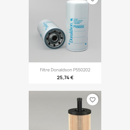
Filtre Donaldson P550202
25,74 €
favorite_border