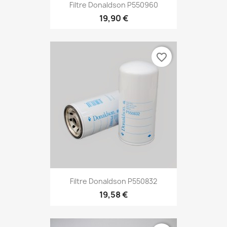
Filtre Donaldson P550960
19,90 €
favorite_border
Filtre Donaldson P550832
19,58 €