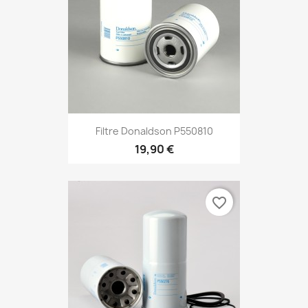
Filtre Donaldson P550810
19,90 €
favorite_border