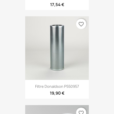
17,54 €
favorite_border
Filtre Donaldson P550957
19,90 €
favorite_border