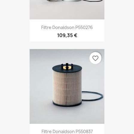
Filtre Donaldson P550276
109,35 €
favorite_border
Filtre Donaldson P550837